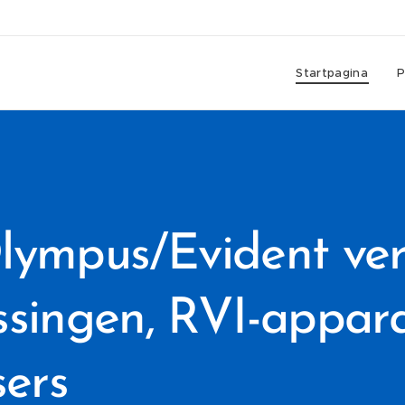
Startpagina
P
Olympus/Evident ver
singen, RVI-appara
ers