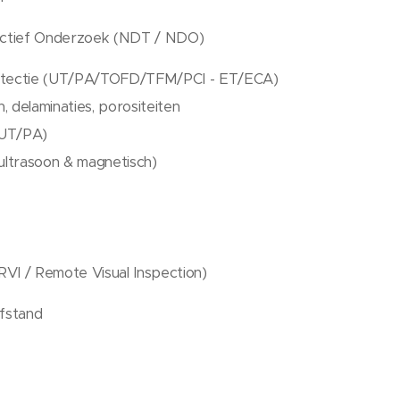
uctief Onderzoek (NDT / NDO)
detectie (UT/PA/TOFD/TFM/PCI - ET/ECA)
, delaminaties, porositeiten
(UT/PA)
ltrasoon & magnetisch)
VI / Remote Visual Inspection)
afstand