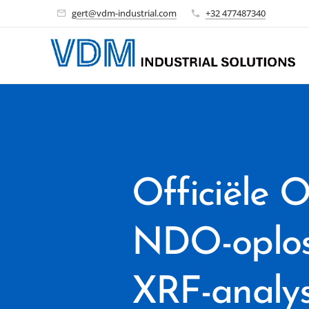
gert@vdm-industrial.com
+32 477487340
Officiële 
NDO-oplos
XRF-analys