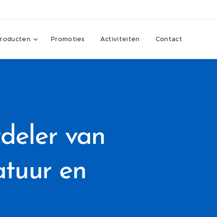
roducten
Promoties
Activiteiten
Contact
deler van
tuur en